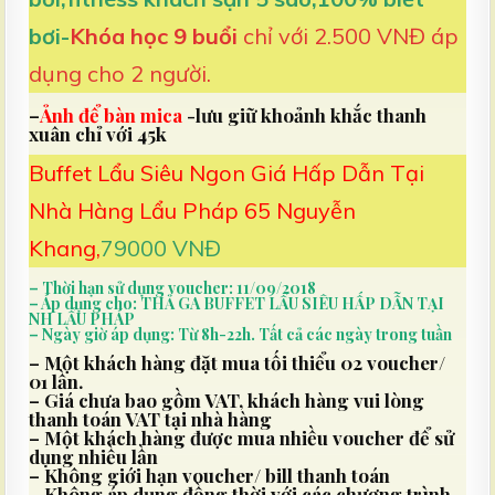
bơi-
Khóa học 9 buổi
chỉ với 2.500 VNĐ áp
dụng cho 2 người.
–
Ảnh để bàn mica
-lưu giữ khoảnh khắc thanh
xuân chỉ với 45k
Buffet Lẩu Siêu Ngon Giá Hấp Dẫn Tại
Nhà Hàng Lẩu Pháp 65 Nguyễn
Khang,
79000 VNĐ
– Thời hạn sử dụng voucher: 11/09/2018
– Áp dụng cho:
THẢ GA BUFFET LẨU SIÊU HẤP DẪN TẠI
NH LẨU PHÁP
– Ngày giờ áp dụng: Từ 8h-22h. Tất cả các ngày trong tuần
– Một khách hàng đặt mua tối thiểu 02 voucher/
01 lần.
– Giá chưa bao gồm VAT, khách hàng vui lòng
thanh toán VAT tại nhà hàng
– Một khách hàng được mua nhiều voucher để sử
dụng nhiều lần
– Không giới hạn voucher/ bill thanh toán
– Không áp dụng đồng thời với các chương trình