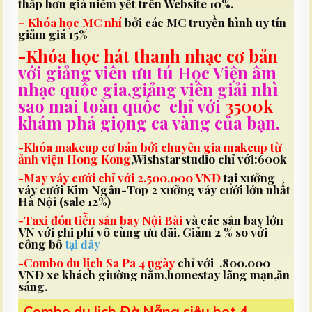
thấp hơn giá niêm yết trên Website 10%.
– Khóa học MC nhí
bởi các MC truyền hình uy tín
giảm giá 15%
-Khóa học hát thanh nhạc cơ bản
với giảng viên ưu tú Học Viện âm
nhạc quốc gia,giảng viên giải nhì
sao mai toàn quốc chỉ với
3500k
khám phá giọng ca vàng của bạn.
-Khóa makeup cơ bản bởi chuyên gia makeup từ
ảnh viện Hong Kong
,Wishstarstudio chỉ với:600k
-May váy cưới chỉ với 2.500.000 VNĐ
tại xưởng
váy cưới Kim Ngân-Top 2 xưởng váy cưới lớn nhất
Hà Nội (sale 12%)
-Taxi đón tiễn sân bay Nội Bài
và các sân bay lớn
VN với chi phí vô cùng ưu đãi. Giảm 2 % so với
công bố
tại đây
-Combo du lịch Sa Pa 4 ngày
chỉ với .800.000
VNĐ xe khách giường nằm,homestay lãng mạn,ăn
sáng.
-Combo du lịch Đà Nẵng siêu hot 4