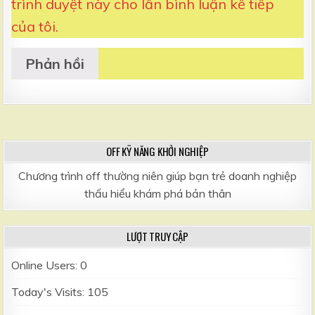
trình duyệt này cho lần bình luận kế tiếp
của tôi.
OFF KỸ NĂNG KHỞI NGHIỆP
Chương trình off thường niên giúp bạn trẻ doanh nghiệp
thấu hiểu khám phá bản thân
LƯỢT TRUY CẬP
Online Users:
0
Today's Visits:
105