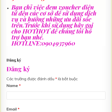
Bạn chỉ việc đem voucher điện
tử đến các cơ sở để sử dụng dịch
vụ và hưởng những ưu đãi sốc
trên.Trước khi sử dụng hãy gọi
cho HOTHOT để chúng tôi hỗ
trợ bạn nhé.
HOTLINE:0904937960
Đăng ký
Đăng ký
Các trường được đánh dấu
*
là bắt buộc
Name
*
Email
*