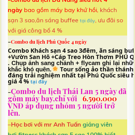
ngày
bao gồm máy bay khứ hồi,
khách
sạn 3 sao,ăn sáng buffee
, ưu đãi so
tại đây
với giá công bố 4 %
–
Combo du lịch Phú Quốc 4 ngày
Combo Khách sạn 4 sao 3đêm, ăn sáng buf
+Vườn San Hô +Cáp Treo Hòn Thơm PHÚ
.
Chụp ảnh sang chảnh + flycam ghi lại nh
.
Tour sống ảo thần thánh
khắc khó quên
đáng trải nghiệm nhất tại Phú Quốc siêu 
giá 4 %
tại đây
Combo du lịch Thái Lan 5 ngày đã
–
gồm máy bay
,chỉ với
6.590.000
VNĐ áp dụng nhóm 5 người trở
lên.
–
Học bơi với mr Anh Tuấn
giảng viên
bơi,fitness khách sạn 5 sao,100% biết