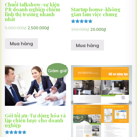
Chuỗi talkshow-sự kiện
PR doanh nghiệp chiếm
Startup house-không
lĩnh thị trường nhanh
gian làm việc chung
nhất
5.000.000
₫
2.500.000
₫
Được xếp
150.000
₫
20.000
₫
hạng
5.00
5 sao
Mua hàng
Mua hàng
Giảm giá!
Gói tối ưu-Tự động hóa và
lập chiến lược cho doanh
nghiệp