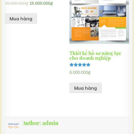
Được xếp
25.000.000
₫
15.000.000
₫
hạng
5.00
5 sao
Mua hàng
Thiết kế hồ sơ năng lực
cho doanh nghiệp
Được xếp
6.000.000
₫
hạng
5.00
5 sao
Mua hàng
Author:
admin