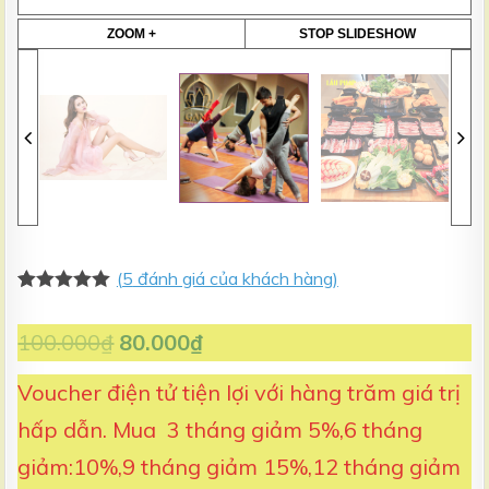
ZOOM +
STOP SLIDESHOW
(
5
đánh giá của khách hàng)
5.00
5
trên 5
dựa trên
100.000
₫
80.000
₫
đánh giá
Voucher điện tử tiện lợi với hàng trăm giá trị
hấp dẫn. Mua 3 tháng giảm 5%,6 tháng
giảm:10%,9 tháng giảm 15%,12 tháng giảm