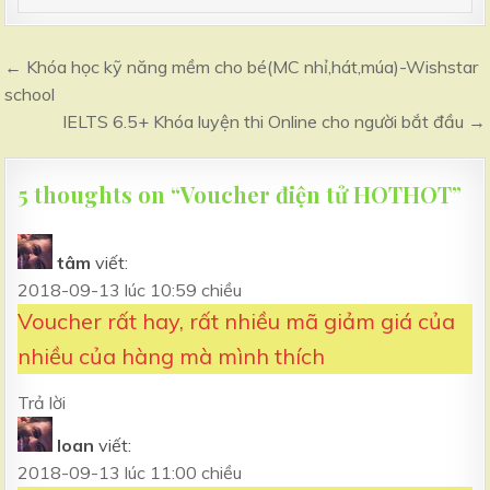
← Khóa học kỹ năng mềm cho bé(MC nhỉ,hát,múa)-Wishstar
school
IELTS 6.5+ Khóa luyện thi Online cho người bắt đầu →
5 thoughts on “
Voucher điện tử HOTHOT
”
tâm
viết:
2018-09-13 lúc 10:59 chiều
Voucher rất hay, rất nhiều mã giảm giá của
nhiều của hàng mà mình thích
Trả lời
loan
viết:
2018-09-13 lúc 11:00 chiều