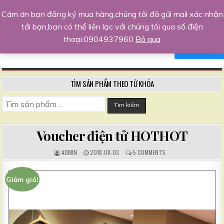
Trang kinh doanh khởi nghiệp hàng
Cám ơn bạn đăng ký mua hàng,chúng tôi đã gửi mail xác nhận
đầu
tới bạn,bạn có thể liên lạc với chúng tôi qua số điện
Xin chào,tôi sẵn sàng hỗ trợ bạn
Chia sẻ kinh nghiệm, kiến thức kinh doanh, kỹ năng sống
thoại:0904937960
Bỏ qua
NO, THANKS
AGREE
MENU
TÌM SẢN PHẨM THEO TỪ KHÓA
Tìm kiếm
Voucher điện tử HOTHOT
A
P
C
ADMIN
2018-08-03
5 COMMENTS
U
U
O
T
B
M
H
L
M
O
I
E
Giảm giá!
R
S
N
:
H
T
E
S
D
:
D
A
T
E