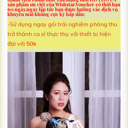
a
sản phẩm ưu việt của Wishstar.Voucher có thời hạn
r
60 ngày,ngay lập tức bạn được hưởng các dịch vụ
k
khuyễn mãi khủng cực kỳ hấp dẫn:
s
-Sử dụng ngay gói trải nghiệm phòng thu
trở thành ca sĩ thực thụ với thiết bị hiện
đại với
50k