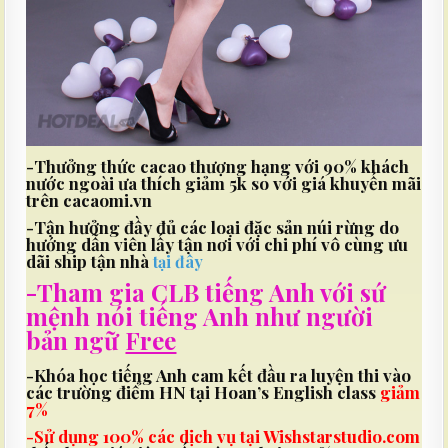
-Thưởng thức cacao thượng hạng với 90% khách
nước ngoài ưa thích giảm 5k so với giá khuyến mãi
trên cacaomi.vn
-Tận hưởng đầy đủ các loại đặc sản núi rừng do
hướng dẫn viên lấy tận nơi với chi phí vô cùng ưu
dãi ship tận nhà
tại đây
-Tham gia CLB tiếng Anh với sứ
mệnh nói tiếng Anh như người
bản ngữ
Free
-Khóa học tiếng Anh cam kết đầu ra luyện thi vào
các trường điểm HN tại Hoan’s English class
giảm
7%
-Sử dụng 100% các dịch vụ tại Wishstarstudio.com