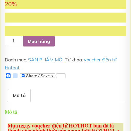
20%
Mua hàng
Danh mục:
SẢN PHẨM MỚI
Từ khóa:
voucher điện tử
Hothot
F
g
a
o
c
o
e
g
b
l
Mô tả
o
e
o
_
k
b
Mô tả
o
o
k
Mua ngay voucher điện tử HOTHOT bạn đã là
m
thành viên chính thức của mạng lưới HOTHOT-1