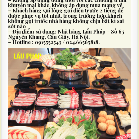
khuyến mại khác, không áp dụng mua mang về
– Khách hàng vui lòng gọi điện trước 2 tiếng để
được phục vụ tốt nhất, trong trường hợp khách
không gọi trước nhà hàng không chịu bất kì sai
sót nào
– Địa điểm sử dụng:
Nhà hàng Lẩu Pháp
– Số 65
Nguyễn Khang, Cầu Giấy, Hà Nội.
– Hotline : 0915552543 / 024.66565818.