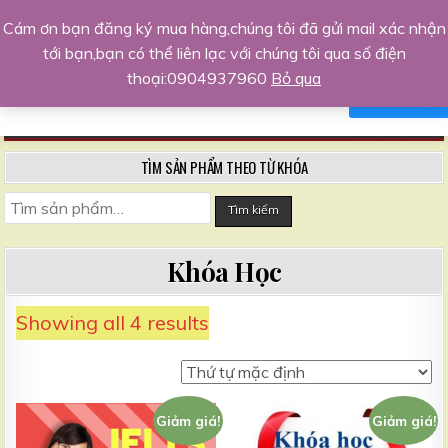
Skip
Trang kinh doanh khởi nghiệp hàng
Cám ơn bạn đăng ký mua hàng,chúng tôi đã gửi mail xác nhận
to
đầu
tới bạn,bạn có thể liên lạc với chúng tôi qua số điện
Xin chào,tôi sẵn sàng hỗ trợ bạn
content
Chia sẻ kinh nghiệm, kiến thức kinh doanh, kỹ năng sống
thoại:0904937960
Bỏ qua
NO, THANKS
AGREE
MENU
TÌM SẢN PHẨM THEO TỪ KHÓA
Tìm
Tìm kiếm
kiếm:
Khóa Học
Showing all 4 results
Giảm giá!
Giảm giá!