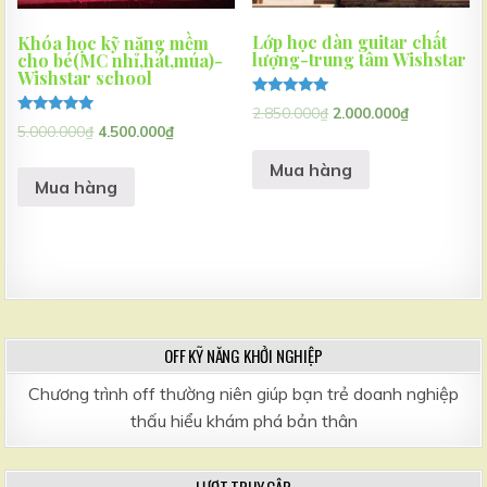
Lớp học đàn guitar chất
Khóa học kỹ năng mềm
lượng-trung tâm Wishstar
cho bé(MC nhỉ,hát,múa)-
Wishstar school
Được xếp
2.850.000
₫
2.000.000
₫
hạng
Được xếp
5.000.000
₫
4.500.000
₫
5.00
hạng
5 sao
5.00
Mua hàng
5 sao
Mua hàng
OFF KỸ NĂNG KHỞI NGHIỆP
Chương trình off thường niên giúp bạn trẻ doanh nghiệp
thấu hiểu khám phá bản thân