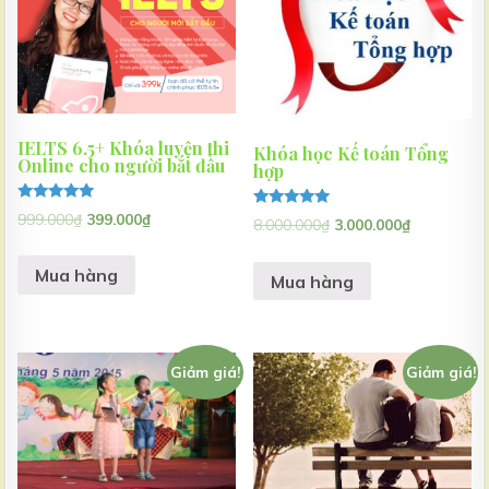
IELTS 6.5+ Khóa luyện thi
Khóa học Kế toán Tổng
Online cho người bắt đầu
hợp
Được xếp
999.000
₫
399.000
₫
Được xếp
8.000.000
₫
3.000.000
₫
hạng
hạng
5.00
5.00
5 sao
5 sao
Mua hàng
Mua hàng
Giảm giá!
Giảm giá!