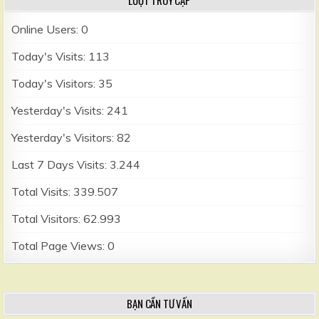
LƯỢT TRUY CẬP
Online Users:
0
Today's Visits:
113
Today's Visitors:
35
Yesterday's Visits:
241
Yesterday's Visitors:
82
Last 7 Days Visits:
3.244
Total Visits:
339.507
Total Visitors:
62.993
Total Page Views:
0
BẠN CẦN TƯ VẤN