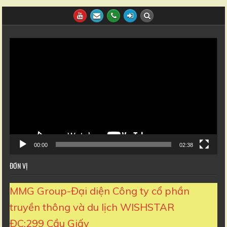
Trình
chơi
Video
00:00
02:38
ĐƠN VỊ
MMG Group-Đại diện Công ty cổ phần
truyền thông và du lịch WISHSTAR
ĐC:299 Cầu Giấy