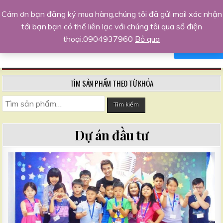
Skip
Trang kinh doanh khởi nghiệp hàng
Cám ơn bạn đăng ký mua hàng,chúng tôi đã gửi mail xác nhận
to
đầu
tới bạn,bạn có thể liên lạc với chúng tôi qua số điện
Xin chào,tôi sẵn sàng hỗ trợ bạn
content
Chia sẻ kinh nghiệm, kiến thức kinh doanh, kỹ năng sống
thoại:0904937960
Bỏ qua
NO, THANKS
AGREE
MENU
TÌM SẢN PHẨM THEO TỪ KHÓA
Tìm
Tìm kiếm
kiếm:
Dự án đầu tư