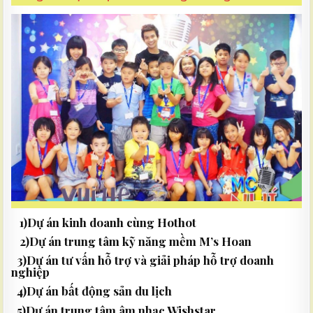
1)Dự án kinh doanh cùng Hothot
2)Dự án trung tâm kỹ năng mềm M’s Hoan
3)Dự án tư vấn hỗ trợ và giải pháp hỗ trợ doanh
nghiệp
4)Dự án bất động sản du lịch
5)Dự án trung tâm âm nhạc Wishstar