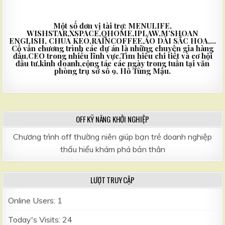
Một số đơn vị tài trợ: MENULIFE,
WISHSTAR,XSPACE,QHOME,IPLAW,M’SHOAN
ENGLISH, CHUA KEO,RAINCOFFEE,ÁO DÀI SẮC HOA,…
Cố vấn chương trình các dự án là những chuyên gia hàng
đầu,CEO trong nhiều lĩnh vực.Tìm hiểu chi tiết và cơ hội
đầu tư,kinh doanh,cộng tác các ngày trong tuần tại văn
phòng trụ sở số 9, Hồ Tùng Mậu.
OFF KỸ NĂNG KHỞI NGHIỆP
Chương trình off thường niên giúp bạn trẻ doanh nghiệp
thấu hiểu khám phá bản thân
LƯỢT TRUY CẬP
Online Users:
1
Today's Visits:
24