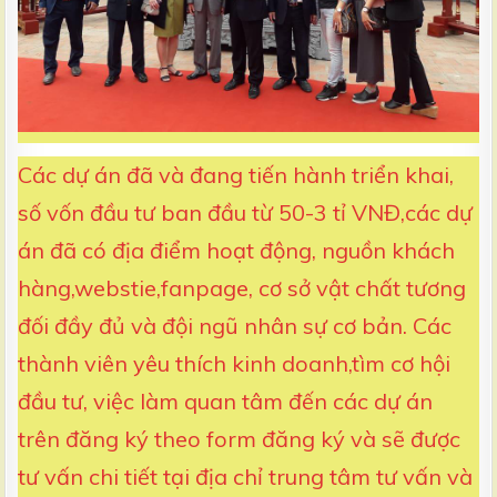
Các dự án đã và đang tiến hành triển khai,
số vốn đầu tư ban đầu từ 50-3 tỉ VNĐ,các dự
án đã có địa điểm hoạt động, nguồn khách
hàng,webstie,fanpage, cơ sở vật chất tương
đối đầy đủ và đội ngũ nhân sự cơ bản. Các
thành viên yêu thích kinh doanh,tìm cơ hội
đầu tư, việc làm quan tâm đến các dự án
trên đăng ký theo form đăng ký và sẽ được
tư vấn chi tiết tại địa chỉ trung tâm tư vấn và