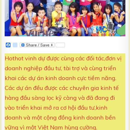
F
g
a
o
c
o
Hothot vinh dự được cùng các đối tác,đơn vị
e
g
b
l
doanh nghiệp đầu tư, tài trợ và cùng triển
o
e
o
_
khai các dự án kinh doanh cực tiềm năng.
k
b
o
o
Các dự án đều được các chuyên gia kinh tế
k
m
hàng đầu sàng lọc kỹ càng và đã đang đi
a
r
vào triển khai mở ra cơ hội đầu tư,kinh
k
s
doanh và một cộng đồng kinh doanh bền
vững vì một Việt Nam hùng cường.