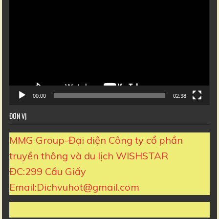
chơi
Video
00:00
02:38
ĐƠN VỊ
MMG Group-Đại diện Công ty cổ phần
truyền thông và du lịch WISHSTAR
ĐC:299 Cầu Giấy
Email:Dichvuhot@gmail.com