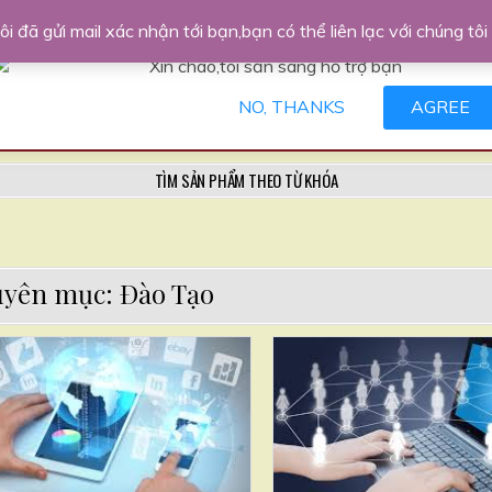
ng đầu
 đã gửi mail xác nhận tới bạn,bạn có thể liên lạc với chúng t
Xin chào,tôi sẵn sàng hỗ trợ bạn
NO, THANKS
AGREE
 ĐẦU TƯ
DỊCH VỤ
THANH TOÁN
CỘNG TÁC VIÊN
DIỄN ĐÀN
TÌM SẢN PHẨM THEO TỪ KHÓA
yên mục: Đào Tạo
Posted
in