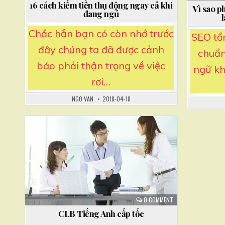
16 cách kiếm tiền thụ động ngay cả khi
Vì sao p
đang ngủ
Chắc hẳn bạn có còn nhớ trước
SEO tổn
đây chúng ta đã được cảnh
chuẩn
báo phải thận trọng về việc
ngữ kh
rơi…
NGO VAN
2018-04-18
Posted
in
0 COMMENT
CLB Tiếng Anh cấp tốc