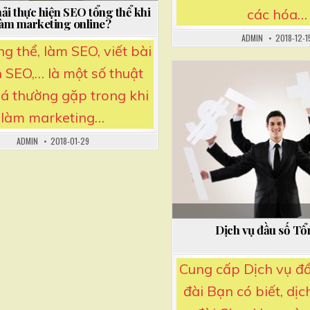
hải thực hiện SEO tổng thể khi
các hóa…
làm marketing online?
ADMIN
2018-12-1
g thể, làm SEO, viết bài
 SEO,… là một số thuật
á thường gặp trong khi
Posted
in
làm marketing…
ADMIN
2018-01-29
Dịch vụ đầu số Tổ
Cung cấp Dịch vụ đ
đài Bạn có biết, dị