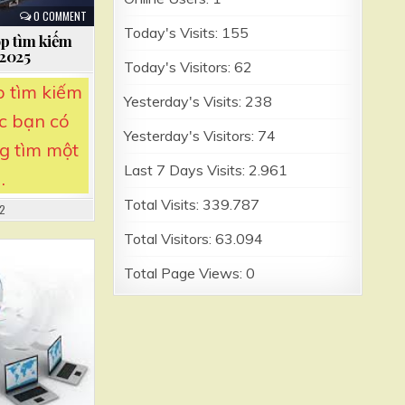
0 COMMENT
Today's Visits:
155
op tìm kiếm
 2025
Today's Visitors:
62
p tìm kiếm
Yesterday's Visits:
238
ác bạn có
Yesterday's Visitors:
74
g tìm một
Last 7 Days Visits:
2.961
…
Total Visits:
339.787
22
Total Visitors:
63.094
Total Page Views:
0