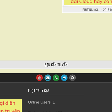
đài Cloud hay còn
PHƯƠNG NGA
2017-0
BẠN CẦN TƯ VẤN
LƯỢT TRUY CẬP
Online Users:
1
i diện
ần truyền