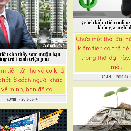
5 cách kiếm tiền online
không ai nghĩ 
Chưa một thời đại n
0 COMMENT
kiếm tiền có thể d
 hiệu cho thấy sớm muộn bạn
trong thời đại này.
ũng trở thành triệu phú
mở…
ếm tiền từ nhỏ và có khả
ADMIN
2019-08-1
hớt lờ cách người khác
 về mình, bạn đã có…
ADMIN
2019-06-14
Posted
in
osted