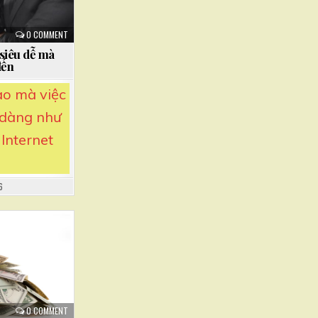
0 COMMENT
 siêu dễ mà
đến
ào mà việc
ễ dàng như
 Internet
6
0 COMMENT