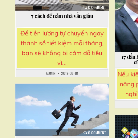
P
0 COMMENT
o
7 cách để nằm nhà vẫn giàu
s
t
Để tiền lương tự chuyển ngay
thành sổ tiết kiệm mỗi tháng,
bạn sẽ không bị cám dỗ tiêu
17 dấu
c
vì…
Nếu ki
ADMIN
2019-06-18
năng p
nghĩ
Posted
in
P
0 COMMENT