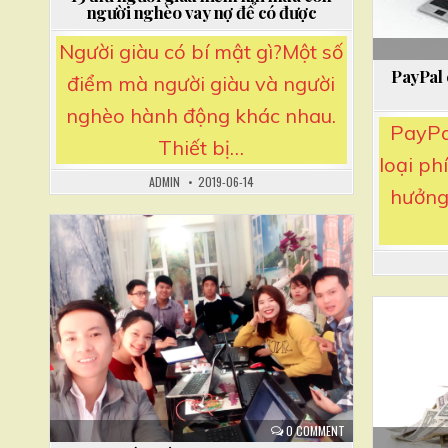
người nghèo vay nợ để có được
Người giàu có bí mật gì?Một số
PayPal 
điểm mà người giàu và người
nghèo hành động khác nhau.
PayPa
Thiết bị…
loại ph
ADMIN
2019-06-14
hưởng 
Posted
in
Posted
in
0 COMMENT