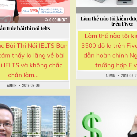
Làm thế nào tôi kiếm đ
0 COMMENT
trên Fiver
ấu trúc bài thi nói Ielts
Làm thế nào tôi k
3500 đô la trên Fi
c Bài Thi Nói IELTS Bạn
dẫn hoàn chỉnh Ng
ảm thấy lo lắng về bài
trường hợp Fi
ói IELTS và không chắc
chắn làm…
ADMIN
2019-09-
ADMIN
2019-09-06
Posted
in
osted
n