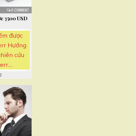
0 COMMENT
ược 3500 USD
iếm được
verr Hướng
hiên cứu
verr…
22