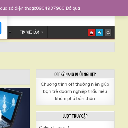
ôi qua số điện thoại:0904937960
Bỏ qua
 NÓNG
TÌM VIỆC LÀM
OFF KỸ NĂNG KHỞI NGHIỆP
Chương trình off thường niên giúp
bạn trẻ doanh nghiệp thấu hiểu
khám phá bản thân
LƯỢT TRUY CẬP
Online Users:
1