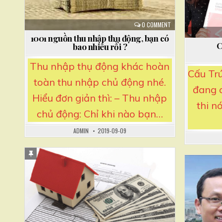
0 COMMENT
1001 nguồn thu nhập thụ động, bạn có
C
bao nhiêu rồi ?
Thu nhập thụ động khác hoàn
Cấu Trú
toàn thu nhập chủ động nhé.
đang c
Hiểu đơn giản thì: – Thu nhập
thi n
chủ động: Chỉ khi nào bạn…
ADMIN
2019-09-09
S
t
Posted
i
P
in
c
i
k
y