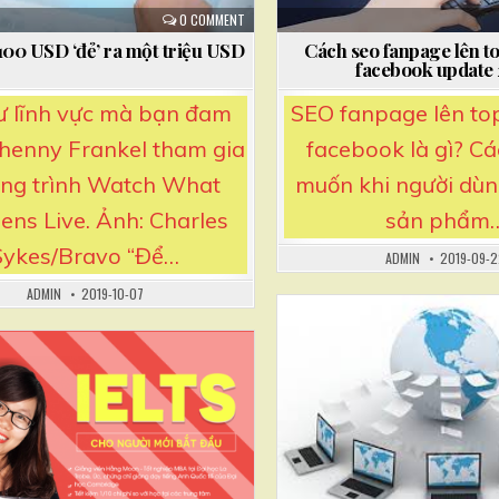
0 COMMENT
100 USD ‘đẻ’ ra một triệu USD
Cách seo fanpage lên t
facebook update
ư lĩnh vực mà bạn đam
SEO fanpage lên to
henny Frankel tham gia
facebook là gì? C
ng trình Watch What
muốn khi người dùn
ns Live. Ảnh: Charles
sản phẩm
Sykes/Bravo “Để…
ADMIN
2019-09-
ADMIN
2019-10-07
Posted
in
Posted
in