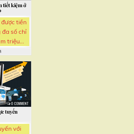
 tiết kiệm ở
0
 được tiền
 đa số chỉ
ăm triệu…
4
0 COMMENT
ực tuyến
uyến với