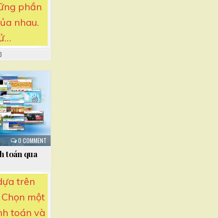
hững phần
của nhau.
sử…
3
0 COMMENT
nh toán qua
dựa trên
 Chọn một
nh toán và