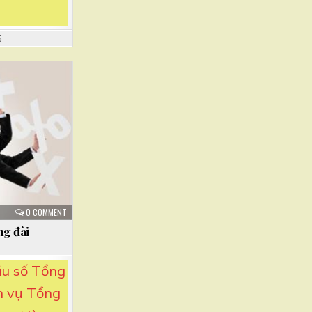
5
0 COMMENT
ng đài
ầu số Tổng
ch vụ Tổng