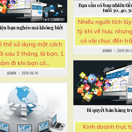
n
Bạn cần có bao nhiêu tiền
tuổi 30, 40, 5
0 COMMENT
Nhiều người tích lũy
hiệu bạn nghèo mà không biết
tỷ khi về hưu, nhưng
có vài chục đến tr
ó thể sử dụng một cách
ADMIN
2019-06-1
ời sau 3 tháng, là bạn. 1.
iảm đi khi bạn có…
ADMIN
2019-06-14
Posted
in
Bí quyết bán hàng tr
Kinh doanh trực t