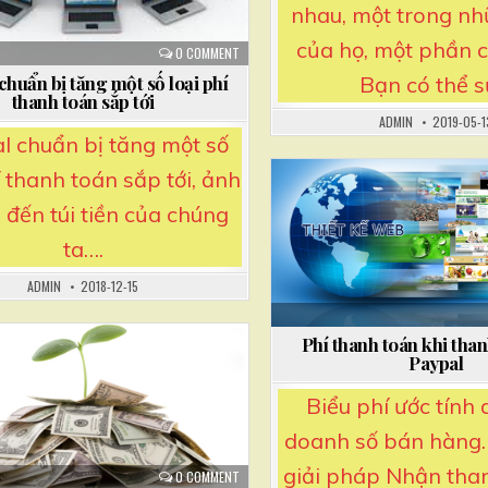
nhau, một trong n
của họ, một phần 
0 COMMENT
Bạn có thể 
chuẩn bị tăng một số loại phí
thanh toán sắp tới
ADMIN
2019-05-1
l chuẩn bị tăng một số
í thanh toán sắp tới, ảnh
đến túi tiền của chúng
Posted
in
ta….
ADMIN
2018-12-15
Phí thanh toán khi tha
Paypal
Biểu phí ước tính 
doanh số bán hàng.
giải pháp Nhận tha
0 COMMENT