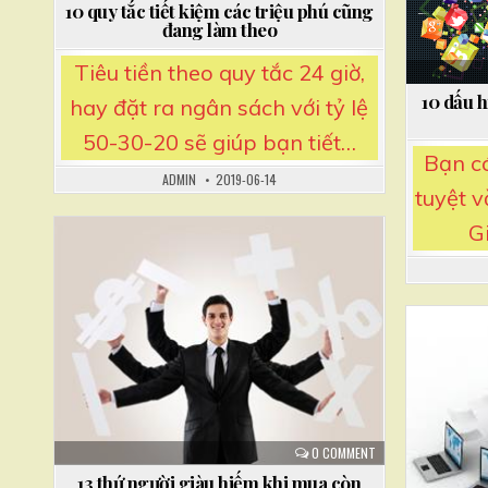
i
10 quy tắc tiết kiệm các triệu phú cũng
đang làm theo
Tiêu tiền theo quy tắc 24 giờ,
10 dấu 
hay đặt ra ngân sách với tỷ lệ
50-30-20 sẽ giúp bạn tiết…
Bạn c
ADMIN
2019-06-14
tuyệt v
G
Posted
in
Posted
in
0 COMMENT
13 thứ người giàu hiếm khi mua còn