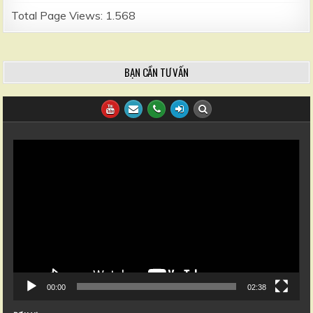
Total Page Views:
1.568
BẠN CẦN TƯ VẤN
Trình
chơi
Video
00:00
02:38