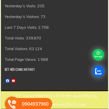
Yesterday's Visits:
205
Yesterday's Visitors:
73
Last 7 Days Visits:
2.708
Total Visits:
339.870
Total Visitors:
63.124
Total Page Views:
1.568
KẾT NỐI CÙNG HOTHOT
F
Y
a
o
c
u
e
T
OFF cùng HotHot và nhận quà khủng
b
u
o
b
0904937960
Design by ThemesDNA.com
o
e
k
C