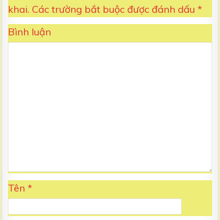
khai.
Các trường bắt buộc được đánh dấu
*
Bình luận
Tên
*