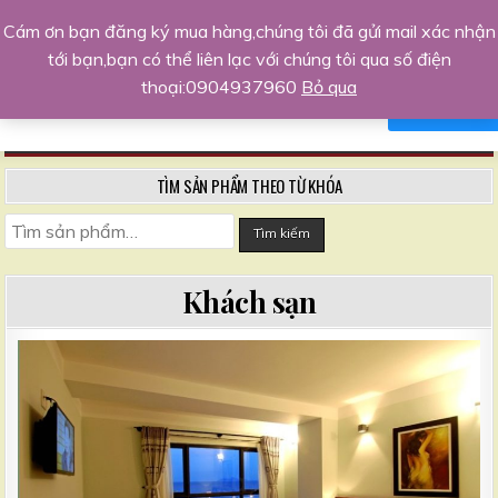
Skip
Trang kinh doanh khởi nghiệp hàng
Cám ơn bạn đăng ký mua hàng,chúng tôi đã gửi mail xác nhận
to
đầu
tới bạn,bạn có thể liên lạc với chúng tôi qua số điện
Xin chào,tôi sẵn sàng hỗ trợ bạn
content
Chia sẻ kinh nghiệm, kiến thức kinh doanh, kỹ năng sống
thoại:0904937960
Bỏ qua
NO, THANKS
AGREE
MENU
TÌM SẢN PHẨM THEO TỪ KHÓA
Tìm
Tìm kiếm
kiếm:
Khách sạn