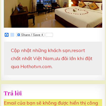
F
g
a
o
c
o
e
g
Cập nhật những khách sạn,resort
b
l
o
e
o
_
chất nhất Việt Nam,ưu đãi lớn khi đặt
k
b
o
qua Hothotvn.com.
o
k
m
a
r
k
s
Trả lời
Email của bạn sẽ không được hiển thị công