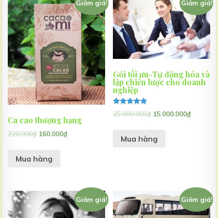
Giảm giá!
Giảm giá!
Gói tối ưu-Tự động hóa và
lập chiến lược cho doanh
nghiệp
Được xếp
25.000.000
₫
15.000.000
₫
hạng
Ca cao thượng hạng
5.00
5 sao
220.000
₫
160.000
₫
Mua hàng
Mua hàng
Giảm giá!
Giảm giá!