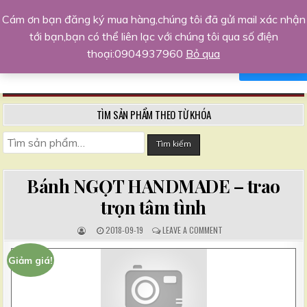
Skip
Trang kinh doanh khởi nghiệp hàng
Cám ơn bạn đăng ký mua hàng,chúng tôi đã gửi mail xác nhận
to
đầu
tới bạn,bạn có thể liên lạc với chúng tôi qua số điện
Xin chào,tôi sẵn sàng hỗ trợ bạn
content
Chia sẻ kinh nghiệm, kiến thức kinh doanh, kỹ năng sống
thoại:0904937960
Bỏ qua
NO, THANKS
AGREE
MENU
TÌM SẢN PHẨM THEO TỪ KHÓA
Tìm
Tìm kiếm
kiếm:
Bánh NGỌT HANDMADE – trao
trọn tâm tình
A
P
C
2018-09-19
LEAVE A COMMENT
U
U
O
T
B
M
H
L
M
Giảm giá!
O
I
E
R
S
N
:
H
T
E
S
D
:
D