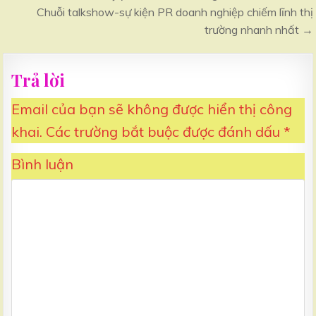
hướng
Chuỗi talkshow-sự kiện PR doanh nghiệp chiếm lĩnh thị
bài
trường nhanh nhất →
viết
Trả lời
Email của bạn sẽ không được hiển thị công
khai.
Các trường bắt buộc được đánh dấu
*
Bình luận