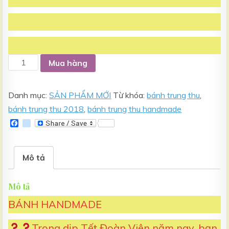
Bánh
Mua hàng
NGỌT
HANDMADE
Danh mục:
SẢN PHẨM MỚI
Từ khóa:
bánh trung thu
,
-
bánh trung thu 2018
,
bánh trung thu handmade
trao
F
g
trọn
a
o
c
o
tâm
e
g
b
l
tình
Mô tả
o
e
số
o
_
k
b
lượng
Mô tả
o
o
BÁNH HANDMADE
k
m
a
Trong dịp Tết Đoàn Viên năm nay, bạn