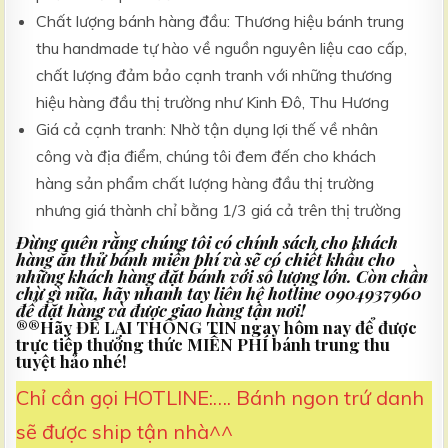
Chất lượng bánh hàng đầu: Thương hiệu bánh trung
thu handmade tự hào về nguồn nguyên liệu cao cấp,
chất lượng đảm bảo cạnh tranh với những thương
hiệu hàng đầu thị trường như Kinh Đô, Thu Hương
Giá cả cạnh tranh: Nhờ tận dụng lợi thế về nhân
công và địa điểm, chúng tôi đem đến cho khách
hàng sản phẩm chất lượng hàng đầu thị trường
nhưng giá thành chỉ bằng 1/3 giá cả trên thị trường
Đừng quên rằng chúng tôi có chính sách cho khách
hàng ăn thử bánh miễn phí và sẽ có chiết khấu cho
những khách hàng đặt bánh với số lượng lớn. Còn chần
chừ gì nữa, hãy nhanh tay liên hệ hotline 0904937960
để đặt hàng và được giao hàng tận nơi!
®®Hãy ĐỂ LẠI THÔNG TIN ngay hôm nay để được
trực tiếp thưởng thức MIỄN PHÍ bánh trung thu
tuyệt hảo nhé!
Chỉ cần gọi HOTLINE:…. Bánh ngon trứ danh
sẽ được ship tận nhà^^