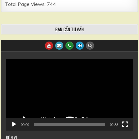
Total Page Views:
744
BẠN CẦN TƯ VẤN
Trình
chơi
Video
00:00
02:38
ĐƠN VỊ