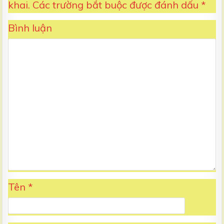
khai.
Các trường bắt buộc được đánh dấu
*
Bình luận
Tên
*