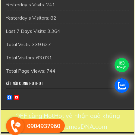
Yesterday's Visits:
241
Yesterday's Visitors:
82
Last 7 Days Visits:
3.364
Total Visits:
339.627
Total Visitors:
63.031
Total Page Views:
744
KẾT NỐI CÙNG HOTHOT
F
Y
a
o
c
u
e
T
OFF cùng HotHot và nhận quà khủng
b
u
o
b
0904937960
Design by ThemesDNA.com
o
e
k
C