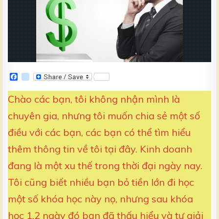
T
E
:
F
g
a
o
c
o
Chào các bạn, tôi không nhận mình là
e
g
b
l
chuyên gia, nhưng tôi muốn chia sẻ một số
o
e
o
_
điều với các bạn, các bạn có thể tìm hiểu
k
b
o
o
thêm thông tin về tôi tại đây. Kinh doanh
k
m
đang là một xu thế trong thời đại ngày nay.
a
r
Tôi cũng biết nhiều bạn bỏ tiền lớn đi học
k
s
một số khóa học này nọ, nhưng sau khóa
học 1,2 ngày đó bạn đã thấu hiểu và tự giải