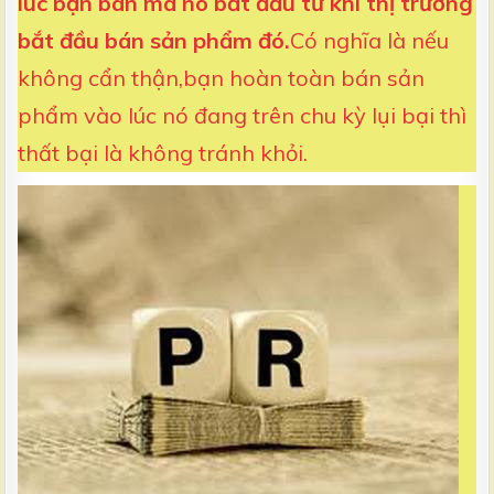
lúc bạn bán mà nó bắt đầu từ khi thị trường
bắt đầu bán sản phẩm đó.
Có nghĩa là nếu
không cẩn thận,bạn hoàn toàn bán sản
phẩm vào lúc nó đang trên chu kỳ lụi bại thì
thất bại là không tránh khỏi.