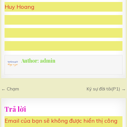
Huy Hoang
Author:
admin
← Chạm
Ký sự đời tôi(P1) →
Điều
hướng
bài
viết
Trả lời
Email của bạn sẽ không được hiển thị công