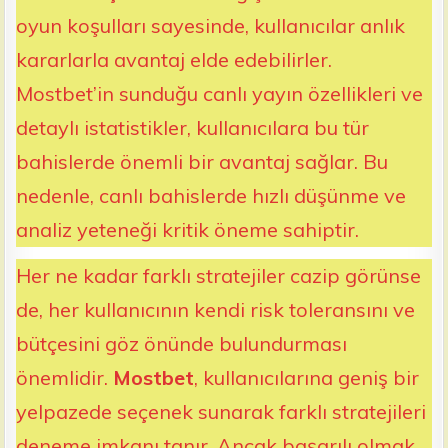
oyun koşulları sayesinde, kullanıcılar anlık
kararlarla avantaj elde edebilirler.
Mostbet’in sunduğu canlı yayın özellikleri ve
detaylı istatistikler, kullanıcılara bu tür
bahislerde önemli bir avantaj sağlar. Bu
nedenle, canlı bahislerde hızlı düşünme ve
analiz yeteneği kritik öneme sahiptir.
Her ne kadar farklı stratejiler cazip görünse
de, her kullanıcının kendi risk toleransını ve
bütçesini göz önünde bulundurması
önemlidir.
Mostbet
, kullanıcılarına geniş bir
yelpazede seçenek sunarak farklı stratejileri
deneme imkanı tanır. Ancak başarılı olmak