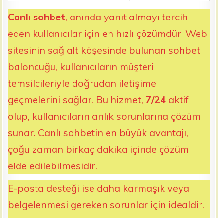
Canlı sohbet
, anında yanıt almayı tercih
eden kullanıcılar için en hızlı çözümdür. Web
sitesinin sağ alt köşesinde bulunan sohbet
baloncuğu, kullanıcıların müşteri
temsilcileriyle doğrudan iletişime
geçmelerini sağlar. Bu hizmet,
7/24
aktif
olup, kullanıcıların anlık sorunlarına çözüm
sunar. Canlı sohbetin en büyük avantajı,
çoğu zaman birkaç dakika içinde çözüm
elde edilebilmesidir.
E-posta desteği ise daha karmaşık veya
belgelenmesi gereken sorunlar için idealdir.