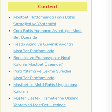
D
e
g
D
Content
b
l
A
T
o
e
E
o
_
:
Mostbet Platformunda Farklı Bahis
k
b
o
Stratejileri ve Yöntemleri
o
Canlı Bahis Yapmanın Avantajları Most
k
m
Bet Üzerinde
a
r
Hesap Açma ve Güvenlik Ayarları
k
s
MostBet Platformunda
Bonuslar ve Promosyonlar Nasıl
Kullanılır Mostbet Üzerinde?
Para Yatırma ve Çekme Süreçleri
MostBet Platformunda
Mostbet İle Mobil Bahis Uygulaması
Kullanımı
Müşteri Destek Hizmetlerine Ulaşma
Yöntemleri MostBet Üzerinde