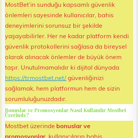
MostBet’in sunduğu kapsamlı güvenlik
önlemleri sayesinde kullanıcılar, bahis
deneyimlerini sorunsuz bir şekilde
yaşayabilirler. Her ne kadar platform kendi
güvenlik protokollerini sağlasa da bireysel
olarak alınacak önlemler de büyük önem
taşır. Unutulmamalıdır ki dijital dünyada
https://trmostbet.net/
güvenliğinizi
sağlamak, hem platformun hem de sizin
sorumluluğunuzdadır.
Bonuslar ve Promosyonlar Nasıl Kullanılır Mostbet
Üzerinde?
Mostbet üzerinde
bonuslar ve
promosyonlar
, kullanıcıların bahis