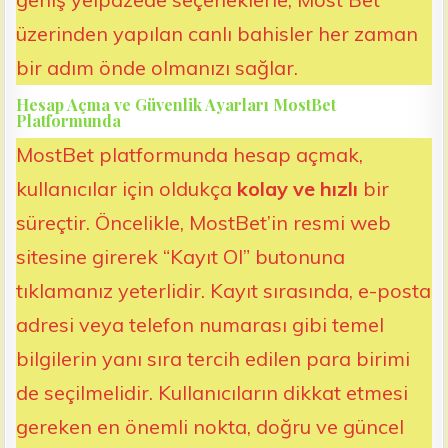
üzerinden yapılan canlı bahisler her zaman
bir adım önde olmanızı sağlar.
Hesap Açma ve Güvenlik Ayarları MostBet
Platformunda
MostBet platformunda hesap açmak,
kullanıcılar için oldukça
kolay ve hızlı
bir
süreçtir. Öncelikle, MostBet’in resmi web
sitesine girerek “Kayıt Ol” butonuna
tıklamanız yeterlidir. Kayıt sırasında, e-posta
adresi veya telefon numarası gibi temel
bilgilerin yanı sıra tercih edilen para birimi
de seçilmelidir. Kullanıcıların dikkat etmesi
gereken en önemli nokta, doğru ve güncel