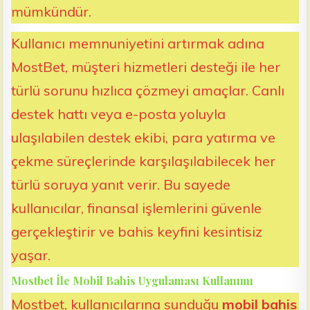
mümkündür.
Kullanıcı memnuniyetini artırmak adına
MostBet, müşteri hizmetleri desteği ile her
türlü sorunu hızlıca çözmeyi amaçlar. Canlı
destek hattı veya e-posta yoluyla
ulaşılabilen destek ekibi, para yatırma ve
çekme süreçlerinde karşılaşılabilecek her
türlü soruya yanıt verir. Bu sayede
kullanıcılar, finansal işlemlerini güvenle
gerçekleştirir ve bahis keyfini kesintisiz
yaşar.
Mostbet İle Mobil Bahis Uygulaması Kullanımı
Mostbet, kullanıcılarına sunduğu
mobil bahis