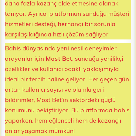
daha fazla kazanç elde etmesine olanak
tanıyor. Ayrıca, platformun sunduğu müşteri
hizmetleri desteği, herhangi bir sorunla
karşılaşıldığında hızlı çözüm sağlıyor.
Bahis dünyasında yeni nesil deneyimler
arayanlar için
Most Bet
, sunduğu yenilikçi
özellikler ve kullanıcı odaklı yaklaşımıyla
ideal bir tercih haline geliyor. Her geçen gün
artan kullanıcı sayısı ve olumlu geri
bildirimler, Most Bet’in sektördeki güçlü
konumunu pekiştiriyor. Bu platformda bahis
yaparken, hem eğlenceli hem de kazançlı
anlar yaşamak mümkün!