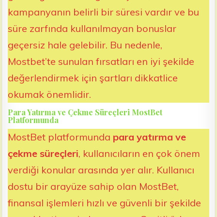
kampanyanın belirli bir süresi vardır ve bu
süre zarfında kullanılmayan bonuslar
geçersiz hale gelebilir. Bu nedenle,
Mostbet’te sunulan fırsatları en iyi şekilde
değerlendirmek için şartları dikkatlice
okumak önemlidir.
Para Yatırma ve Çekme Süreçleri MostBet
Platformunda
MostBet platformunda
para yatırma ve
çekme süreçleri
, kullanıcıların en çok önem
verdiği konular arasında yer alır. Kullanıcı
dostu bir arayüze sahip olan MostBet,
finansal işlemleri hızlı ve güvenli bir şekilde