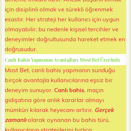
için disiplinli olmak ve sürekli öğrenmek
esastır. Her strateji her kullanıcı için uygun
olmayabilir; bu nedenle kişisel tercihler ve
deneyimler doğrultusunda hareket etmek en
doğrusudur.
Canlı Bahis Yapmanın Avantajları Most Bet Üzerinde
Most Bet, canlı bahis yapmanın sunduğu
birçok avantajla kullanıcılarına eşsiz bir
deneyim sunuyor.
Canlı bahis
, maçın
gidişatına göre anlık kararlar almayı
mümkün kılarak heyecanı artırır.
Gerçek
zamanlı
olarak oynanan bu bahis türü,
kullanıcıların stratejilerini hızlıca