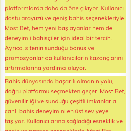
platformlarda daha da öne çıkıyor. Kullanıcı
dostu arayüzü ve geniş bahis seçenekleriyle
Most Bet, hem yeni başlayanlar hem de
deneyimli bahisçiler için ideal bir tercih.
Ayrıca, sitenin sunduğu bonus ve
promosyonlar da kullanıcıların kazançlarını
artırmalarına yardımcı oluyor.
Bahis dünyasında başarılı olmanın yolu,
doğru platformu seçmekten geçer. Most Bet,
güvenilirliği ve sunduğu çeşitli imkanlarla
canlı bahis deneyimini en üst seviyeye
taşıyor. Kullanıcılarına sağladığı esneklik ve
geniş yelpazede seçeneklerle, Most Bet