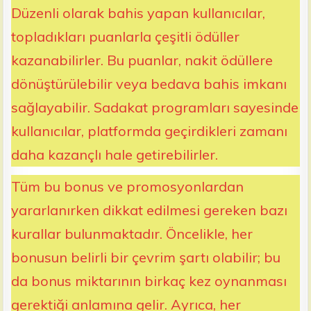
Düzenli olarak bahis yapan kullanıcılar,
topladıkları puanlarla çeşitli ödüller
kazanabilirler. Bu puanlar, nakit ödüllere
dönüştürülebilir veya bedava bahis imkanı
sağlayabilir. Sadakat programları sayesinde
kullanıcılar, platformda geçirdikleri zamanı
daha kazançlı hale getirebilirler.
Tüm bu bonus ve promosyonlardan
yararlanırken dikkat edilmesi gereken bazı
kurallar bulunmaktadır. Öncelikle, her
bonusun belirli bir çevrim şartı olabilir; bu
da bonus miktarının birkaç kez oynanması
gerektiği anlamına gelir. Ayrıca, her