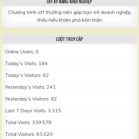
OFF KỸ NĂNG KHỞI NGHIỆP
Chương trình off thường niên giúp bạn trẻ doanh nghiệp
thấu hiểu khám phá bản thân
LƯỢT TRUY CẬP
Online Users:
0
Today's Visits:
184
Today's Visitors:
62
Yesterday's Visits:
241
Yesterday's Visitors:
82
Last 7 Days Visits:
3.315
Total Visits:
339.578
Total Visitors:
63.020